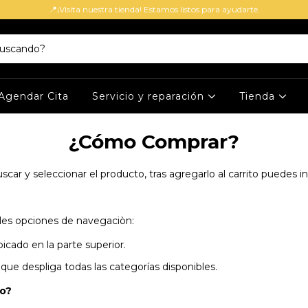
📍¡Visita nuestra tienda! Estamos listos para ayudarte.
Agendar Cita
Servicio y reparación
Tienda
¿Cómo Comprar?
car y seleccionar el producto, tras agregarlo al carrito puedes i
les opciones de navegaciòn:
cado en la parte superior.
ue despliga todas las categorías disponibles.
to?