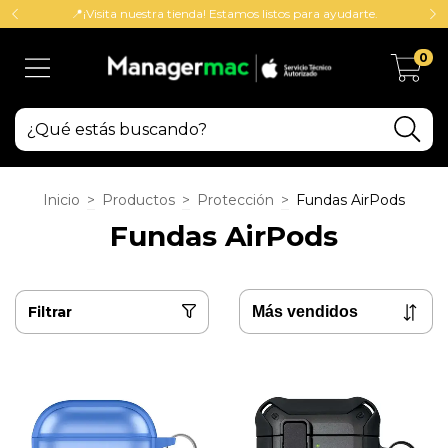
📍¡Visita nuestra tienda! Estamos listos para ayudarte.
0
Inicio
>
Productos
>
Protección
>
Fundas AirPods
Fundas AirPods
Filtrar