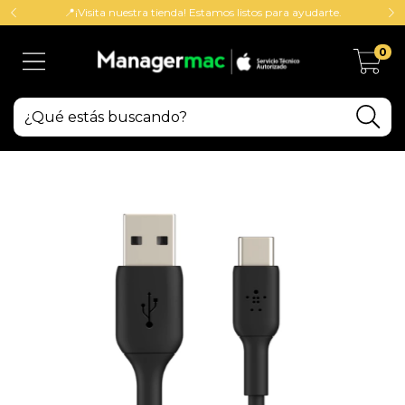
📍¡Visita nuestra tienda! Estamos listos para ayudarte.
0