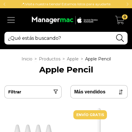
📍¡Visita nuestra tienda! Estamos listos para ayudarte.
0
Inicio
>
Productos
>
Apple
>
Apple Pencil
Apple Pencil
Filtrar
ENVÍO GRATIS